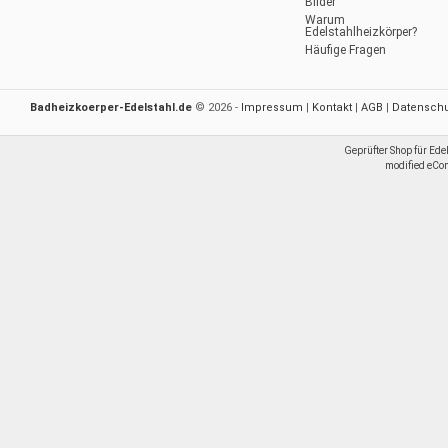
Bilder
Warum
Edelstahlheizkörper?
Häufige Fragen
Badheizkoerper-Edelstahl.de
© 2026 -
Impressum
|
Kontakt
|
AGB
|
Datenschu
Geprüfter Shop für Ede
mod
ified eC