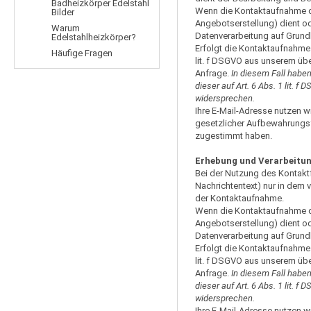
Badheizkörper Edelstahl
Wenn die Kontaktaufnahme de
Bilder
Angebotserstellung) dient od
Warum
Datenverarbeitung auf Grundl
Edelstahlheizkörper?
Erfolgt die Kontaktaufnahme 
Häufige Fragen
lit. f DSGVO aus unserem üb
Anfrage.
In diesem Fall haben 
dieser auf Art. 6 Abs. 1 lit.
widersprechen.
Ihre E-Mail-Adresse nutzen w
gesetzlicher Aufbewahrungsf
zugestimmt haben.
Erhebung und Verarbeitun
Bei der Nutzung des Kontakt
Nachrichtentext) nur in dem
der Kontaktaufnahme.
Wenn die Kontaktaufnahme de
Angebotserstellung) dient od
Datenverarbeitung auf Grundl
Erfolgt die Kontaktaufnahme 
lit. f DSGVO aus unserem üb
Anfrage.
In diesem Fall haben 
dieser auf Art. 6 Abs. 1 lit.
widersprechen.
Ihre E-Mail-Adresse nutzen w