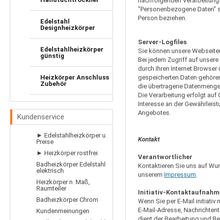
nachfolgenden Verarbeitung
"Personenbezogene Daten" sind
Person beziehen.
Edelstahl
Designheizkörper
Server-Logfiles
Edelstahlheizkörper
Sie können unsere Webseite
günstig
Bei jedem Zugriff auf unser
durch Ihren Internet Browser 
Heizkörper Anschluss
gespeicherten Daten gehören 
Zubehör
die übertragene Datenmenge 
Die Verarbeitung erfolgt auf
Interesse an der Gewährleis
Angebotes.
Kundenservice
► Edelstahlheizkörper u.
Kontakt
Preise
► Heizkörper rostfrei
Verantwortlicher
Badheizkörper Edelstahl
Kontaktieren Sie uns auf Wun
elektrisch
unserem
Impressum
.
Heizkörper n. Maß,
Raumteiler
Initiativ-Kontaktaufnahm
Badheizkörper Chrom
Wenn Sie per E-Mail initiati
E-Mail-Adresse, Nachrichtent
Kundenmeinungen
dient der Bearbeitung und Be