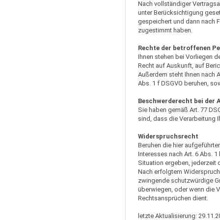
Nach vollständiger Vertrags
unter Berücksichtigung geset
gespeichert und dann nach F
zugestimmt haben.
Rechte der betroffenen P
Ihnen stehen bei Vorliegen 
Recht auf Auskunft, auf Beri
Außerdem steht Ihnen nach Ar
Abs. 1 f DSGVO beruhen, so
Beschwerderecht bei der 
Sie haben gemäß Art. 77 DSG
sind, dass die Verarbeitung 
Widerspruchsrecht
Beruhen die hier aufgeführt
Interesses nach Art. 6 Abs. 1
Situation ergeben, jederzeit
Nach erfolgtem Widerspruch 
zwingende schutzwürdige Grün
überwiegen, oder wenn die 
Rechtsansprüchen dient.
letzte Aktualisierung: 29.11.