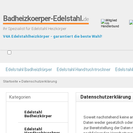
Badheizkoerper-Edelstahl.
de
Ihr Spezialist für Edelstahl Heizkörper
V4A Edelstahlheizkörper - garantiert die beste Wahl!
Edelstahl Badheizkörper
Edelstahl Handtuchtrockner
Edelstahl
Startseite
»
Datenschutzerklärung
Datenschutzerklärung
Kategorien
Edelstahl
Badheizkörper
Soweit nachstehend keine an
Daten weder gesetzlich oder 
zur Bereitstellung der Daten n
Edelstahl
Handtuchtrockner