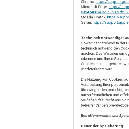
Chrome:
https://support.go
Microsoft Edge:
https://sup
63947406-40ac-c3b8-57b9-
Mozilla Firefox:
https://supp
Safari:
https://support.appl
Technisch notwendige Co
Soweit nachstehend in der D
technisch notwendigen Cookie
machen. Des Weiteren ermög
erkennen und Ihnen Services 
Cookies nicht angeboten werd
wiedererkannt wird.
Die Nutzung von Cookies ode
Verarbeitung Ihrer personenb
überwiegenden berechtigten I
nutzerfreundlichen und effe
Sie haben das Recht aus Gründ
betreffender personenbezoge
Betroffenenrechte und Spei
Dauer der Speicherung