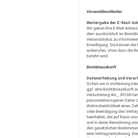
Versanddienstleister
Weitergabe der E-Mail-Ad
Wir geben Ihre E-Mail-Adres
dem ausdrücklich im Bestell
Versandstatus zu informieren.
Einwilligung. Sie können die
widerrufen, ohne dass die Re
berührt wird.
Bonitätsauskunft
Datenerhebung und Verarb
Sofern wir in Vorleistung tre
ggf. eine Bonitätsauskunft a
Versicherung AG, , 30138 Han
personenbezogenen Daten dor
Wahrscheinlichkeit eines Za
oder Beendigung des Vertrag
beinhalten, die auf Basis wi
und in deren Berechnung unt
den gesetzlichen Bestimmung
eine Vertragsanbahnung. Die 