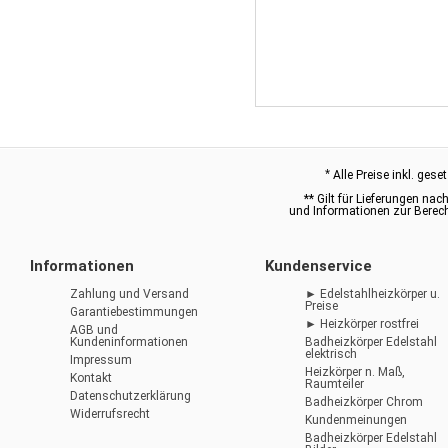
*
Alle Preise inkl. gese
** Gilt für Lieferungen nac
und Informationen zur Berech
Informationen
Kundenservice
Zahlung und Versand
► Edelstahlheizkörper u.
Preise
Garantiebestimmungen
► Heizkörper rostfrei
AGB und
Kundeninformationen
Badheizkörper Edelstahl
elektrisch
Impressum
Heizkörper n. Maß,
Kontakt
Raumteiler
Datenschutzerklärung
Badheizkörper Chrom
Widerrufsrecht
Kundenmeinungen
Badheizkörper Edelstahl