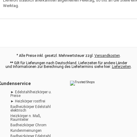
Lieferort staatlich anerkannten allgemeinen Feiertag, so tritt an die Stelle 
Werktag.
*
Alle Preise inkl. gesetzl. Mehrwertsteuer zzgl.
Versandkosten
.
** Gilt für Lieferungen nach Deutschland. Lieferzeiten für andere Länder
und Informationen zur Berechnung des Liefertermins siehe hier:
Lieferzeiten
.
Kundenservice
► Edelstahlheizkörper u.
Preise
► Heizkörper rostfrei
Badheizkörper Edelstahl
elektrisch
Heizkörper n. Maß,
Raumteiler
Badheizkörper Chrom
Kundenmeinungen
Badheizkörper Edelstahl