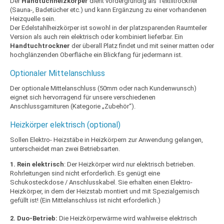
Der
Handtuchheizkörper
dient vordergründig als Textiltrockner
(Sauna-, Badetücher etc.) und kann Ergänzung zu einer vorhandenen
Heizquelle sein.
Der Edelstahlheizkörper ist sowohl in der platzsparenden Raumteiler
Version als auch rein elektrisch oder kombiniert lieferbar. Ein
Handtuchtrockner
der überall Platz findet und mit seiner matten oder
hochglänzenden Oberfläche ein Blickfang für jedermann ist.
Optionaler Mittelanschluss
Der optionale Mittelanschluss (50mm oder nach Kundenwunsch)
eignet sich hervorragend für unsere verschiedenen
Anschlussgarnituren (Kategorie „Zubehör“).
Heizkörper elektrisch (optional)
Sollen Elektro- Heizstäbe in Heizkörpern zur Anwendung gelangen,
unterscheidet man zwei Betriebsarten.
1. Rein elektrisch
: Der Heizkörper wird nur elektrisch betrieben.
Rohrleitungen sind nicht erforderlich. Es genügt eine
Schukosteckdose / Anschlusskabel. Sie erhalten einen Elektro-
Heizkörper, in dem der Heizstab montiert und mit Spezialgemisch
gefüllt ist! (Ein Mittelanschluss ist nicht erforderlich.)
2. Duo-Betrieb:
Die Heizkörperwärme wird wahlweise elektrisch