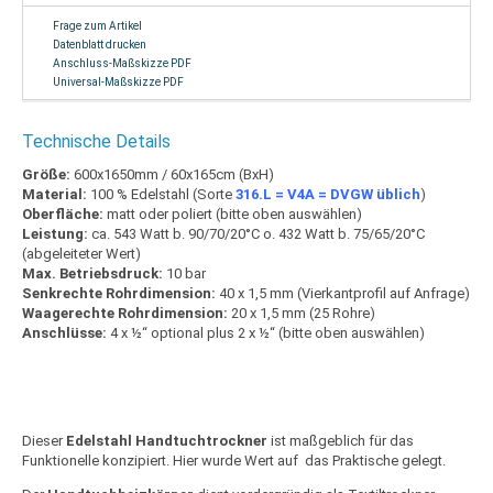
Frage zum Artikel
Datenblatt drucken
Anschluss-Maßskizze PDF
Universal-Maßskizze PDF
Technische Details
Größe:
600x1650mm / 60x165cm (BxH)
Material:
100 % Edelstahl (Sorte
316.L = V4A = DVGW üblich
)
Oberfläche:
matt oder poliert (bitte oben auswählen)
Leistung:
ca. 543 Watt b. 90/70/20°C o. 432 Watt b. 75/65/20°C
(abgeleiteter Wert)
Max. Betriebsdruck:
10 bar
Senkrechte Rohrdimension:
40 x 1,5 mm (Vierkantprofil auf Anfrage)
Waagerechte Rohrdimension:
20 x 1,5 mm (25 Rohre)
Anschlüsse:
4 x ½“ optional plus 2 x ½“
(bitte oben auswählen)
Dieser
Edelstahl Handtuchtrockner
ist maßgeblich für das
Funktionelle konzipiert. Hier wurde Wert auf das Praktische gelegt.